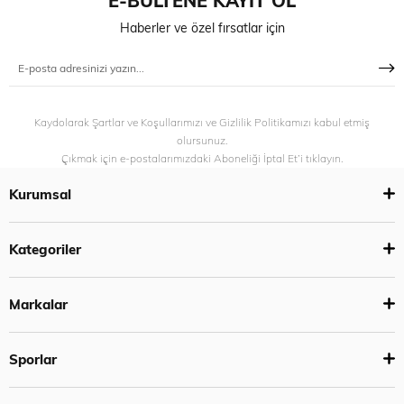
E-BÜLTENE KAYIT OL
Haberler ve özel fırsatlar için
Kaydolarak Şartlar ve Koşullarımızı ve Gizlilik Politikamızı kabul etmiş
olursunuz.
Çıkmak için e-postalarımızdaki Aboneliği İptal Et’i tıklayın.
Kurumsal
Kategoriler
Markalar
Sporlar