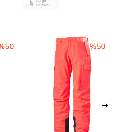
Kargo
Bedava
%50
%50