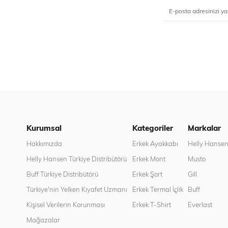
Kurumsal
Kategoriler
Markalar
Hakkımızda
Erkek Ayakkabı
Helly Hanse
Helly Hansen Türkiye Distribütörü
Erkek Mont
Musto
Buff Türkiye Distribütörü
Erkek Şort
Gill
Türkiye'nin Yelken Kıyafet Uzmanı
Erkek Termal İçlik
Buff
Kişisel Verilerin Korunması
Erkek T-Shirt
Everlast
Mağazalar