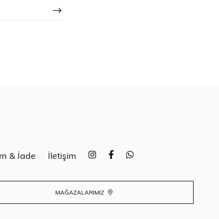
im & İade
İletişim
MAĞAZALARIMIZ