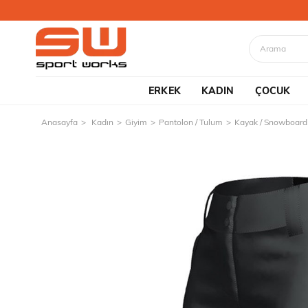
ERKEK
KADIN
ÇOCUK
Anasayfa
Kadın
Giyim
Pantolon / Tulum
Kayak / Snowboard 