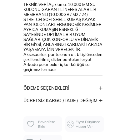
TEKNİK VERİ Açıklama: 10.000 MM SU
KOLONU GARANTİLİ NEFES ALABİLİR
MEMBRANLI (10.000GR / M2 / 24)
STRETCH SOFTSHELL KUMAŞ KAYAK
PANTOLONLARI. ERGONOMİK KESİMLER
AYRICA KUMAŞIN ESNEKLİĞİ
SAYESİNDE OPTİMAL BİR UYUM
SAĞLAR. ÇOK KONFORLU VE DİNAMİK
BİR GİYSİ, ANLARINIZI KARDAKİ TARZDA
YAŞAMAYA İZİN VERECEKTİR.
Aksesuarlar: pantolonun alt bitişi önceden
şekillendirilmiş dizler pantolon feryat
Arkada polar polar iç kar körüğü su
geçirmez fermuar
ÖDEME SEÇENEKLERI
ÜCRETSIZ KARGO / İADE / DEĞIŞIM
Favorilere
Fiyat Düşünce
Ekle
Haber Ver