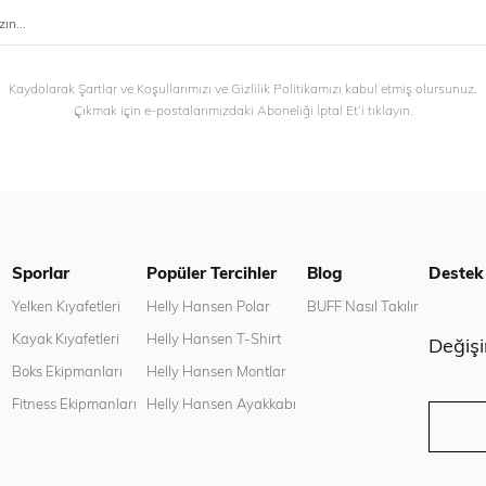
Kaydolarak Şartlar ve Koşullarımızı ve Gizlilik Politikamızı kabul etmiş olursunuz.
Çıkmak için e-postalarımızdaki Aboneliği İptal Et’i tıklayın.
Sporlar
Popüler Tercihler
Blog
Destek
n
Yelken Kıyafetleri
Helly Hansen Polar
BUFF Nasıl Takılır
Kayak Kıyafetleri
Helly Hansen T-Shirt
Değiş
Boks Ekipmanları
Helly Hansen Montlar
Fitness Ekipmanları
Helly Hansen Ayakkabı