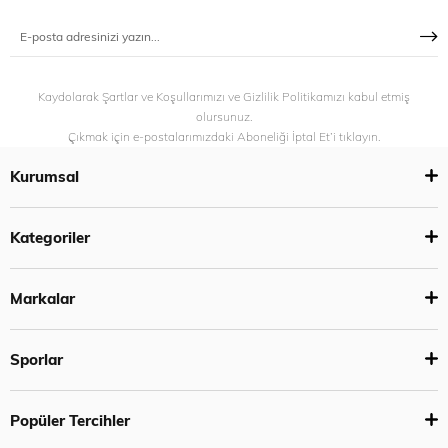
Kaydolarak Şartlar ve Koşullarımızı ve Gizlilik Politikamızı kabul etmiş
olursunuz.
Çıkmak için e-postalarımızdaki Aboneliği İptal Et’i tıklayın.
Kurumsal
Kategoriler
Markalar
Sporlar
Popüler Tercihler