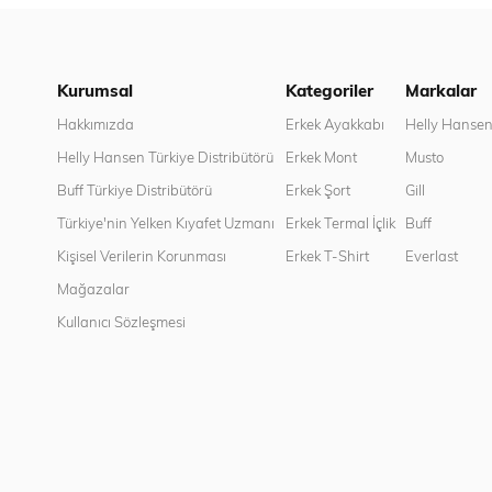
Kurumsal
Kategoriler
Markalar
Hakkımızda
Erkek Ayakkabı
Helly Hanse
Helly Hansen Türkiye Distribütörü
Erkek Mont
Musto
Buff Türkiye Distribütörü
Erkek Şort
Gill
Türkiye'nin Yelken Kıyafet Uzmanı
Erkek Termal İçlik
Buff
Kişisel Verilerin Korunması
Erkek T-Shirt
Everlast
Mağazalar
Kullanıcı Sözleşmesi