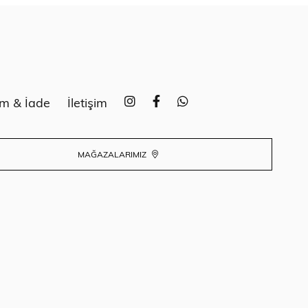
im & İade
İletişim
MAĞAZALARIMIZ