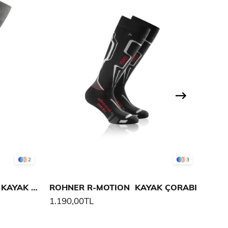
2
3
ROHNER SAC COPPER JET KAYAK ÇORABI
ROHNER R-MOTION KAYAK ÇORABI
ROH
1.190,00TL
1.19