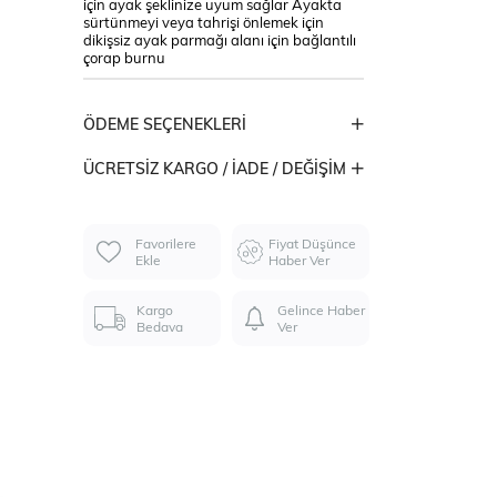
için ayak şeklinize uyum sağlar Ayakta
sürtünmeyi veya tahrişi önlemek için
dikişsiz ayak parmağı alanı için bağlantılı
çorap burnu
ÖDEME SEÇENEKLERI
ÜCRETSIZ KARGO / İADE / DEĞIŞIM
Favorilere
Fiyat Düşünce
Ekle
Haber Ver
Kargo
Gelince Haber
Bedava
Ver