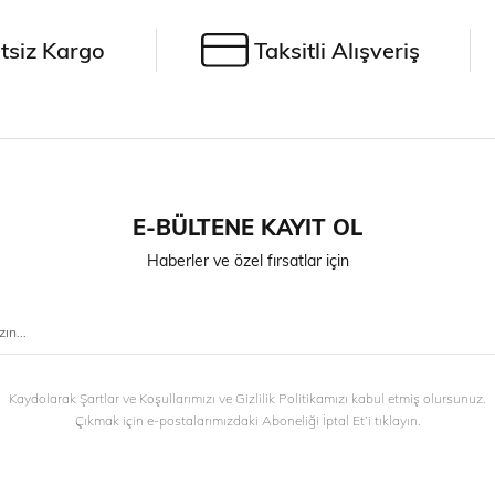
tsiz Kargo
Taksitli Alışveriş
E-BÜLTENE KAYIT OL
Haberler ve özel fırsatlar için
Kaydolarak Şartlar ve Koşullarımızı ve Gizlilik Politikamızı kabul etmiş olursunuz.
Çıkmak için e-postalarımızdaki Aboneliği İptal Et’i tıklayın.