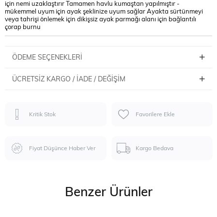
için nemi uzaklaştırır Tamamen havlu kumaştan yapılmıştır -
mükemmel uyum için ayak şeklinize uyum sağlar Ayakta sürtünmeyi
veya tahrişi önlemek için dikişsiz ayak parmağı alanı için bağlantılı
çorap burnu
ÖDEME SEÇENEKLERI
ÜCRETSIZ KARGO / İADE / DEĞIŞIM
Kritik Stok
Favorilere Ekle
Fiyat Düşünce Haber Ver
Kargo Bedava
Benzer Ürünler