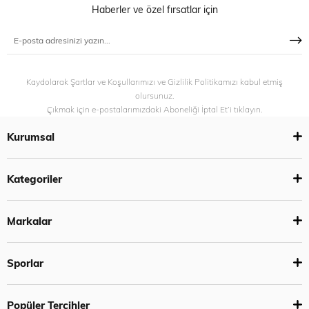
Haberler ve özel fırsatlar için
Kaydolarak Şartlar ve Koşullarımızı ve Gizlilik Politikamızı kabul etmiş
olursunuz.
Çıkmak için e-postalarımızdaki Aboneliği İptal Et’i tıklayın.
Kurumsal
Kategoriler
Markalar
Sporlar
Popüler Tercihler