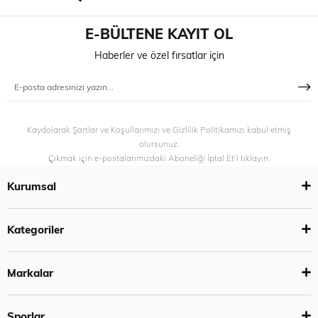
E-BÜLTENE KAYIT OL
Haberler ve özel fırsatlar için
Kaydolarak Şartlar ve Koşullarımızı ve Gizlilik Politikamızı kabul etmiş
olursunuz.
Çıkmak için e-postalarımızdaki Aboneliği İptal Et’i tıklayın.
Kurumsal
Kategoriler
Markalar
Sporlar