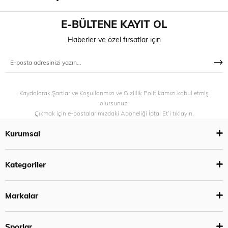
E-BÜLTENE KAYIT OL
Haberler ve özel fırsatlar için
Kaydolarak Şartlar ve Koşullarımızı ve Gizlilik Politikamızı kabul etmiş
olursunuz.
Çıkmak için e-postalarımızdaki Aboneliği İptal Et’i tıklayın.
Kurumsal
Kategoriler
Markalar
Sporlar