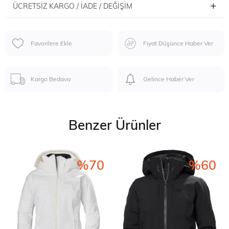
ÜCRETSIZ KARGO / İADE / DEĞIŞIM
Favorilere Ekle
Fiyat Düşünce Haber Ver
Kargo Bedava
Gelince Haber Ver
Benzer Ürünler
%70
%60