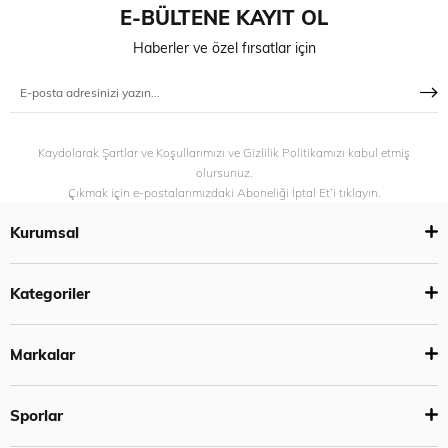
E-BÜLTENE KAYIT OL
Haberler ve özel fırsatlar için
Kaydolarak Şartlar ve Koşullarımızı ve Gizlilik Politikamızı kabul etmiş
olursunuz.
Çıkmak için e-postalarımızdaki Aboneliği İptal Et’i tıklayın.
Kurumsal
Kategoriler
Markalar
Sporlar