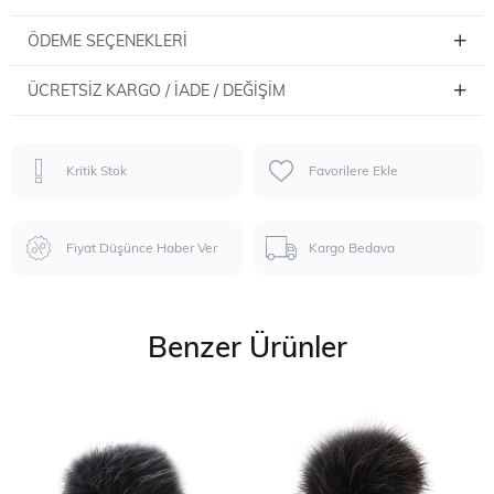
ÖDEME SEÇENEKLERI
ÜCRETSIZ KARGO / İADE / DEĞIŞIM
Kritik Stok
Favorilere Ekle
Fiyat Düşünce Haber Ver
Kargo Bedava
Benzer Ürünler