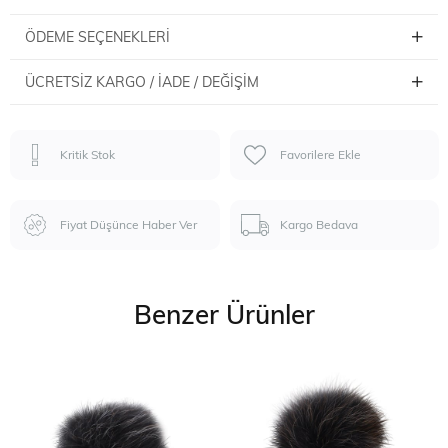
ÖDEME SEÇENEKLERI
ÜCRETSIZ KARGO / İADE / DEĞIŞIM
Kritik Stok
Favorilere Ekle
Fiyat Düşünce Haber Ver
Kargo Bedava
Benzer Ürünler