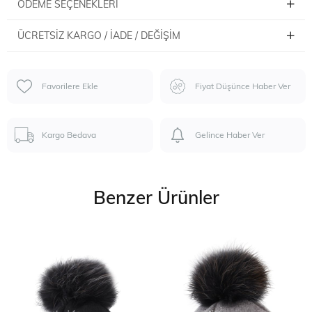
ÖDEME SEÇENEKLERI
ÜCRETSIZ KARGO / İADE / DEĞIŞIM
Favorilere Ekle
Fiyat Düşünce Haber Ver
Kargo Bedava
Gelince Haber Ver
Benzer Ürünler