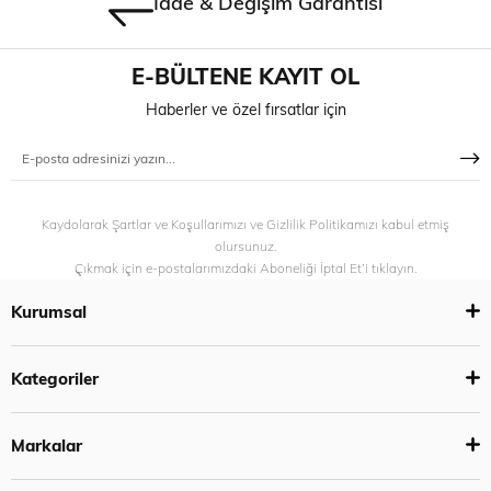
İade & Değişim Garantisi
E-BÜLTENE KAYIT OL
Haberler ve özel fırsatlar için
Kaydolarak Şartlar ve Koşullarımızı ve Gizlilik Politikamızı kabul etmiş
olursunuz.
Çıkmak için e-postalarımızdaki Aboneliği İptal Et’i tıklayın.
Kurumsal
Kategoriler
Markalar