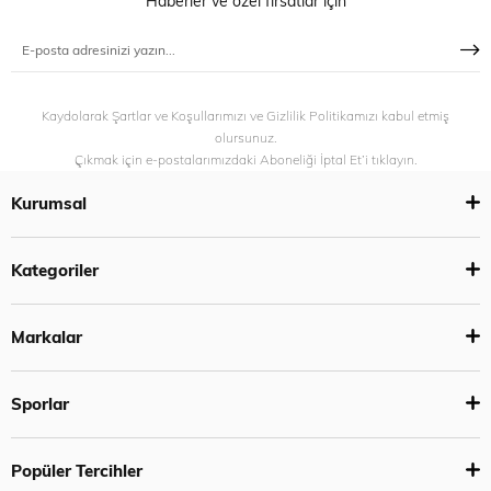
Haberler ve özel fırsatlar için
Kaydolarak Şartlar ve Koşullarımızı ve Gizlilik Politikamızı kabul etmiş
olursunuz.
Çıkmak için e-postalarımızdaki Aboneliği İptal Et’i tıklayın.
Kurumsal
Kategoriler
Markalar
Sporlar
Popüler Tercihler