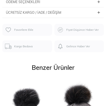
ÖDEME SEÇENEKLERI
ÜCRETSIZ KARGO / İADE / DEĞIŞIM
Favorilere Ekle
Fiyat Düşünce Haber Ver
Kargo Bedava
Gelince Haber Ver
Benzer Ürünler