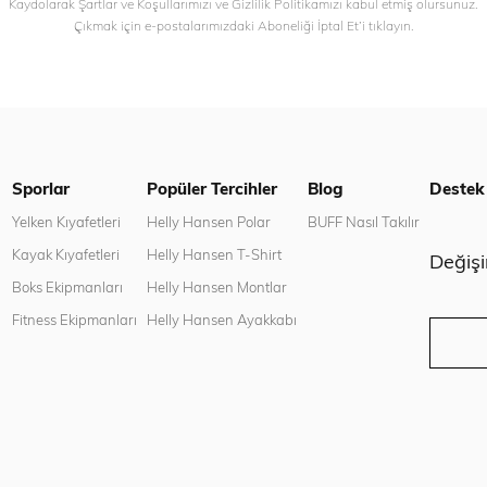
Kaydolarak Şartlar ve Koşullarımızı ve Gizlilik Politikamızı kabul etmiş olursunuz.
Çıkmak için e-postalarımızdaki Aboneliği İptal Et’i tıklayın.
Sporlar
Popüler Tercihler
Blog
Destek
n
Yelken Kıyafetleri
Helly Hansen Polar
BUFF Nasıl Takılır
Kayak Kıyafetleri
Helly Hansen T-Shirt
Değiş
Boks Ekipmanları
Helly Hansen Montlar
Fitness Ekipmanları
Helly Hansen Ayakkabı