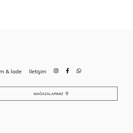
im & İade
İletişim
MAĞAZALARIMIZ