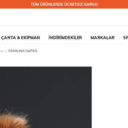
TÜM ÜRÜNLERDE ÜCRETSİZ KARGO
ÇANTA & EKİPMAN
İNDİRİMDEKİLER
MARKALAR
S
oor
STARLING SAPKA