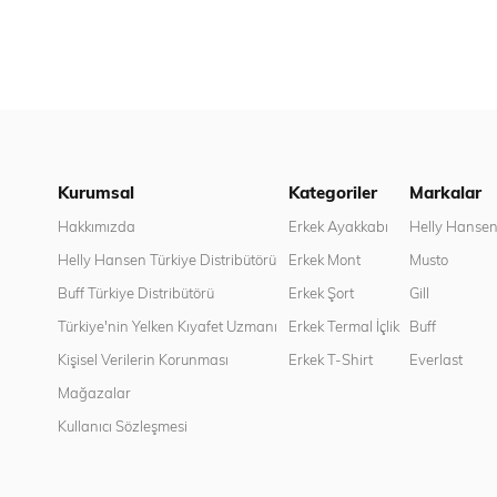
Kurumsal
Kategoriler
Markalar
Hakkımızda
Erkek Ayakkabı
Helly Hanse
Helly Hansen Türkiye Distribütörü
Erkek Mont
Musto
Buff Türkiye Distribütörü
Erkek Şort
Gill
Türkiye'nin Yelken Kıyafet Uzmanı
Erkek Termal İçlik
Buff
Kişisel Verilerin Korunması
Erkek T-Shirt
Everlast
Mağazalar
Kullanıcı Sözleşmesi