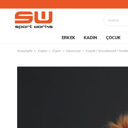
ERKEK
KADIN
ÇOCUK
Anasayfa
Kadın
Giyim
Aksesuar
Kayak / Snowboard / Outd