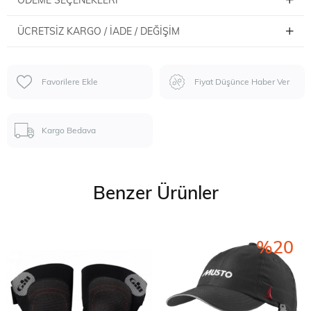
ÜCRETSIZ KARGO / İADE / DEĞIŞIM
Favorilere Ekle
Fiyat Düşünce Haber Ver
Kargo Bedava
Benzer Ürünler
%20