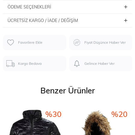
ÖDEME SEÇENEKLERI
ÜCRETSIZ KARGO / İADE / DEĞIŞIM
Favorilere Ekle
Fiyat Düşünce Haber Ver
Kargo Bedava
Gelince Haber Ver
Benzer Ürünler
%30
%20