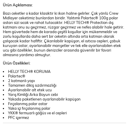
Ürün Açıklaması:
Bazı ceketler o kadar klasiktir ki ikon haline gelirler. Çok yönlü Crew
Midlayer ceketimiz bunlardan biridir. Yalıtımlı Polartec® 100g polar
astarı sizi sıcak ve rahat tutacaktır. HELLY TECH® Protection dış
katmanı onu su geçirmez, rüzgar geçirmez ve nefes alabilir hale getirir.
Hem güvertede hem de karada çeşitli koşullar için mükemmeldir ve
zorlu koşullarda daha sert bir ceketin altında orta katman olarak
çalışacak kadar hafiftir. Çıkarılabilir kapüşon, el ısıtıcısı cepleri, çabuk
kuruyan astar, ayarlanabilir manşetler ve tek elle ayarlanabilen etek
ucu gibi özellikler, bunun denizciler arasında güvenilir bir favori
olmasına yardımcı olmuştur.
Ürün Özellikleri:
HELLY TECH® KORUMA
Polartec®
2 katmanlı yapı
Tamamen dikiş sızdırmazlığı
Ayarlanabilir alt etek ucu
Yarış Kimliği Arka Boyun cebi
Yakada paketlenen ayarlanabilir kapüşon
Fırçalanmış polar astar
Yaka içi fırçalanmış polar
YKK® fermuarlı göğüs ve el cepleri
PFC içermez