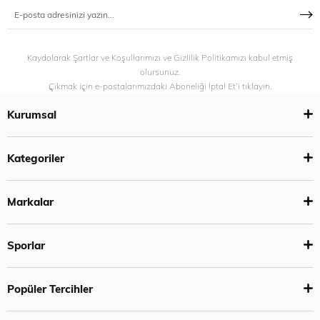
Kaydolarak Şartlar ve Koşullarımızı ve Gizlilik Politikamızı kabul etmiş
olursunuz.
Çıkmak için e-postalarımızdaki Aboneliği İptal Et’i tıklayın.
Kurumsal
Kategoriler
Markalar
Sporlar
Popüler Tercihler