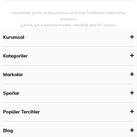
Kaydolarak Şartlar ve Koşullarımızı ve Gizlilik Politikamızı kabul etmiş
olursunuz.
Çıkmak için e-postalarımızdaki Aboneliği İptal Et’i tıklayın.
Kurumsal
Kategoriler
Markalar
Sporlar
Popüler Tercihler
Blog