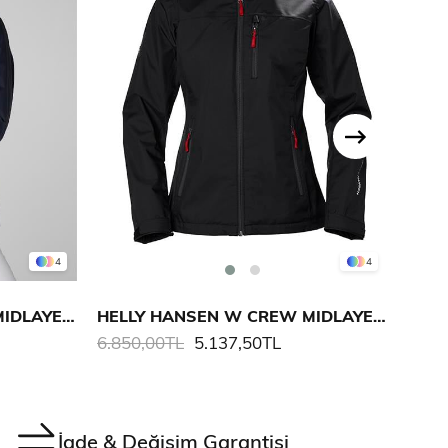
4
4
HELLY HANSEN W CREW MIDLAYER POLARLI MONT
HELLY HANSEN W CREW MIDLAYER POLARLI MONT
6.850,00TL
5.137,50TL
6.85
İade & Değişim Garantisi