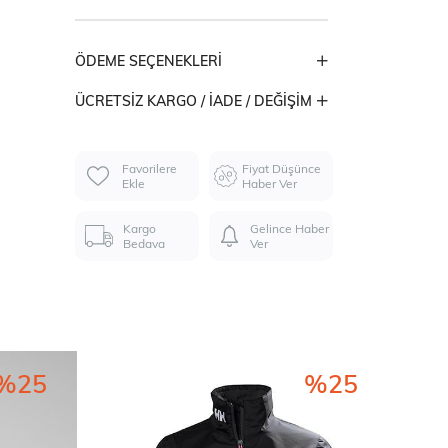
ÖDEME SEÇENEKLERI
ÜCRETSIZ KARGO / İADE / DEĞIŞIM
Favorilere
Fiyat Düşünce
Ekle
Haber Ver
Kargo
Gelince Haber
Bedava
Ver
%25
%25