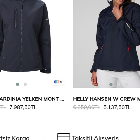
5
MUSTO SARDINIA YELKEN MONT 2.0 KADIN
0TL
7.987,50TL
6.850,00TL
5.137,50TL
tsiz Kargo
Taksitli Alışveriş