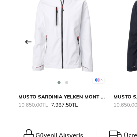
5
MUSTO SARDINIA YELKEN MONT 2.0 KADIN
10.650,00TL
7.987,50TL
10.650,0
Güvenli Alışveriş
Ücre