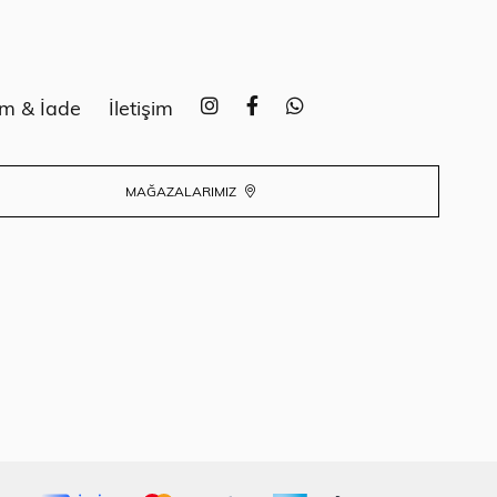
im & İade
İletişim
MAĞAZALARIMIZ