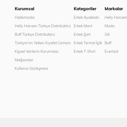
Kurumsal
Kategoriler
Markalar
Hakkımızda
Erkek Ayakkabı
Helly Hanse
Helly Hansen Türkiye Distribütörü
Erkek Mont
Musto
Buff Türkiye Distribütörü
Erkek Şort
Gill
Türkiye'nin Yelken Kıyafet Uzmanı
Erkek Termal İçlik
Buff
Kişisel Verilerin Korunması
Erkek T-Shirt
Everlast
Mağazalar
Kullanıcı Sözleşmesi