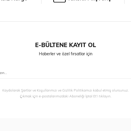
E-BÜLTENE KAYIT OL
Haberler ve özel fırsatlar için
Kaydolarak Şartlar ve Koşullarımızı ve Gizlilik Politikamızı kabul etmiş olursunuz.
Çıkmak için e-postalarımızdaki Aboneliği İptal Et’i tıklayın.