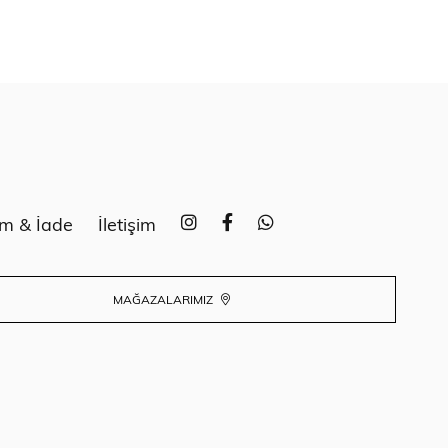
im & İade
İletişim
MAĞAZALARIMIZ