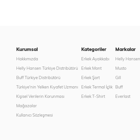
Kurumsal
Kategoriler
Markalar
Hakkımızda
Erkek Ayakkabı
Helly Hanse
Helly Hansen Türkiye Distribütörü
Erkek Mont
Musto
Buff Türkiye Distribütörü
Erkek Şort
Gill
Türkiye'nin Yelken Kıyafet Uzmanı
Erkek Termal İçlik
Buff
Kişisel Verilerin Korunması
Erkek T-Shirt
Everlast
Mağazalar
Kullanıcı Sözleşmesi