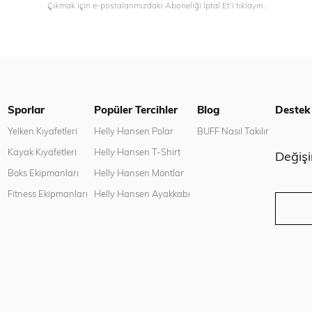
Çıkmak için e-postalarımızdaki Aboneliği İptal Et’i tıklayın.
Sporlar
Popüler Tercihler
Blog
Destek
n
Yelken Kıyafetleri
Helly Hansen Polar
BUFF Nasıl Takılır
Kayak Kıyafetleri
Helly Hansen T-Shirt
Değiş
Boks Ekipmanları
Helly Hansen Montlar
Fitness Ekipmanları
Helly Hansen Ayakkabı