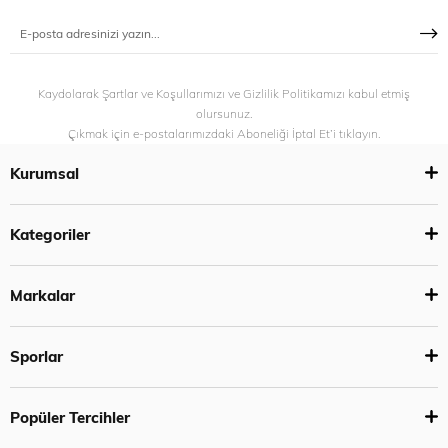
Kaydolarak Şartlar ve Koşullarımızı ve Gizlilik Politikamızı kabul etmiş
olursunuz.
Çıkmak için e-postalarımızdaki Aboneliği İptal Et’i tıklayın.
Kurumsal
Kategoriler
Markalar
Sporlar
Popüler Tercihler