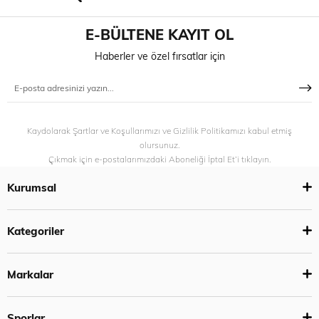
E-BÜLTENE KAYIT OL
Haberler ve özel fırsatlar için
Kaydolarak Şartlar ve Koşullarımızı ve Gizlilik Politikamızı kabul etmiş
olursunuz.
Çıkmak için e-postalarımızdaki Aboneliği İptal Et’i tıklayın.
Kurumsal
Kategoriler
Markalar
Sporlar