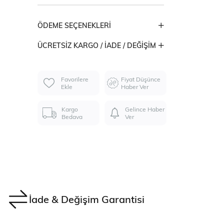
ÖDEME SEÇENEKLERI
ÜCRETSIZ KARGO / İADE / DEĞIŞIM
Favorilere
Fiyat Düşünce
Ekle
Haber Ver
Kargo
Gelince Haber
Bedava
Ver
İade & Değişim Garantisi