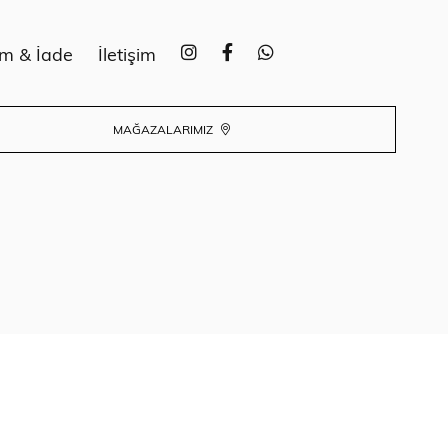
im & İade
İletişim
MAĞAZALARIMIZ