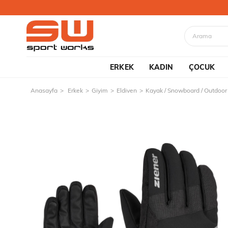
ERKEK
KADIN
ÇOCUK
Anasayfa
Erkek
Giyim
Eldiven
Kayak / Snowboard / Outdoor