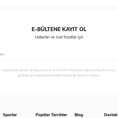
E-BÜLTENE KAYIT OL
Haberler ve özel fırsatlar için
Kaydolarak Şartlar ve Koşullarımızı ve Gizlilik Politikamızı kabul etmiş olursunuz.
Çıkmak için e-postalarımızdaki Aboneliği İptal Et’i tıklayın.
Sporlar
Popüler Tercihler
Blog
Destek