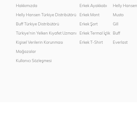
Hakkımızda
Erkek Ayakkabı
Helly Hanse
Helly Hansen Türkiye Distribütörü
Erkek Mont
Musto
Buff Türkiye Distribütörü
Erkek Şort
Gill
Türkiye'nin Yelken Kıyafet Uzmanı
Erkek Termal İçlik
Buff
Kişisel Verilerin Korunması
Erkek T-Shirt
Everlast
Mağazalar
Kullanıcı Sözleşmesi
Copyright© 2022
Sport Works
All rights reserved.