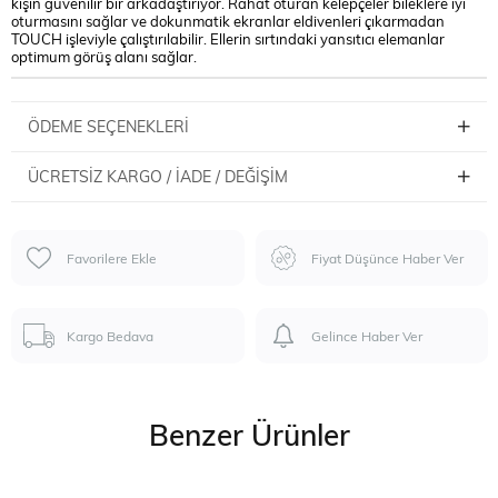
kışın güvenilir bir arkadaştırıyor. Rahat oturan kelepçeler bileklere iyi
oturmasını sağlar ve dokunmatik ekranlar eldivenleri çıkarmadan
TOUCH işleviyle çalıştırılabilir. Ellerin sırtındaki yansıtıcı elemanlar
optimum görüş alanı sağlar.
ÖDEME SEÇENEKLERI
ÜCRETSIZ KARGO / İADE / DEĞIŞIM
Favorilere Ekle
Fiyat Düşünce Haber Ver
Kargo Bedava
Gelince Haber Ver
Benzer Ürünler