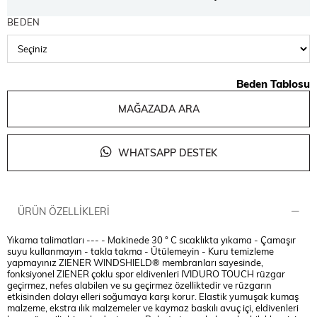
BEDEN
Beden Tablosu
MAĞAZADA ARA
WHATSAPP DESTEK
ÜRÜN ÖZELLIKLERI
Yıkama talimatları --- - Makinede 30 ° C sıcaklıkta yıkama - Çamaşır
suyu kullanmayın - takla takma - Ütülemeyin - Kuru temizleme
yapmayınız ZIENER WINDSHIELD® membranları sayesinde,
fonksiyonel ZIENER çoklu spor eldivenleri IVIDURO TOUCH rüzgar
geçirmez, nefes alabilen ve su geçirmez özelliktedir ve rüzgarın
etkisinden dolayı elleri soğumaya karşı korur. Elastik yumuşak kumaş
malzeme, ekstra ılık malzemeler ve kaymaz baskılı avuç içi, eldivenleri