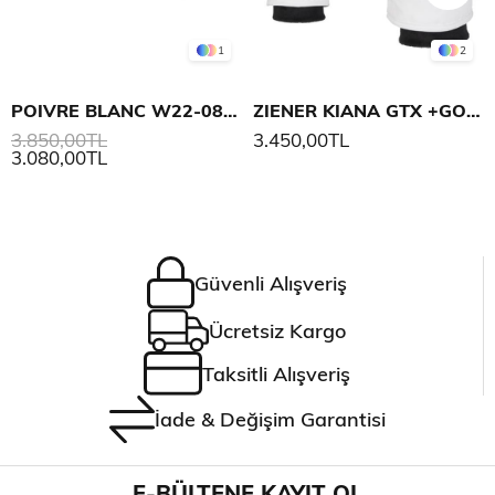
1
2
POIVRE BLANC W22-0870-WO STRETCH KADIN KAYAK ELDİVENİ
ZIENER KIANA GTX +GORE PLUS WARM LADY GLOVE KAYAK ELDİVENİ
3.850,00TL
3.450,00TL
3.080,00TL
Güvenli Alışveriş
Ücretsiz Kargo
Taksitli Alışveriş
İade & Değişim Garantisi
E-BÜLTENE KAYIT OL