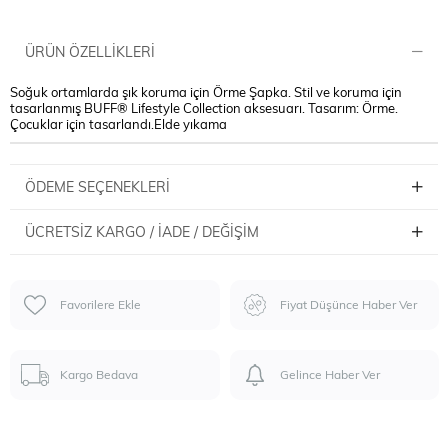
ÜRÜN ÖZELLIKLERI
Soğuk ortamlarda şık koruma için Örme Şapka. Stil ve koruma için
tasarlanmış BUFF® Lifestyle Collection aksesuarı. Tasarım: Örme.
Çocuklar için tasarlandı.Elde yıkama
ÖDEME SEÇENEKLERI
ÜCRETSIZ KARGO / İADE / DEĞIŞIM
Favorilere Ekle
Fiyat Düşünce Haber Ver
Kargo Bedava
Gelince Haber Ver