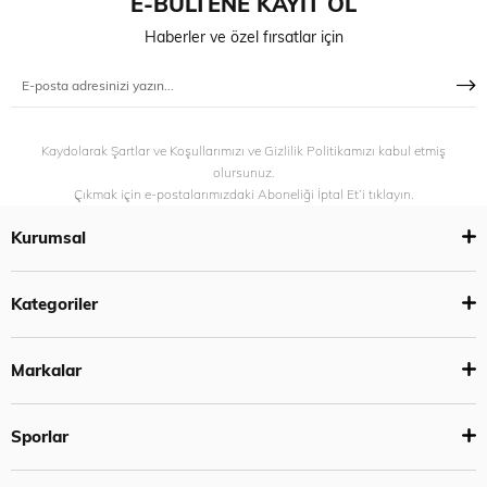
E-BÜLTENE KAYIT OL
Haberler ve özel fırsatlar için
Kaydolarak Şartlar ve Koşullarımızı ve Gizlilik Politikamızı kabul etmiş
olursunuz.
Çıkmak için e-postalarımızdaki Aboneliği İptal Et’i tıklayın.
Kurumsal
Kategoriler
Markalar
Sporlar