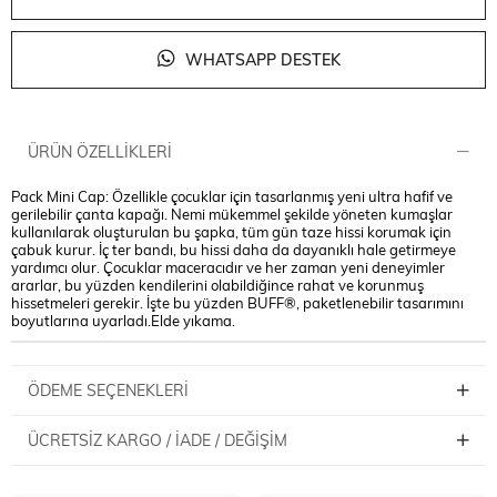
WHATSAPP DESTEK
ÜRÜN ÖZELLIKLERI
Pack Mini Cap: Özellikle çocuklar için tasarlanmış yeni ultra hafif ve
gerilebilir çanta kapağı. Nemi mükemmel şekilde yöneten kumaşlar
kullanılarak oluşturulan bu şapka, tüm gün taze hissi korumak için
çabuk kurur. İç ter bandı, bu hissi daha da dayanıklı hale getirmeye
yardımcı olur. Çocuklar maceracıdır ve her zaman yeni deneyimler
ararlar, bu yüzden kendilerini olabildiğince rahat ve korunmuş
hissetmeleri gerekir. İşte bu yüzden BUFF®, paketlenebilir tasarımını
boyutlarına uyarladı.Elde yıkama.
ÖDEME SEÇENEKLERI
ÜCRETSIZ KARGO / İADE / DEĞIŞIM