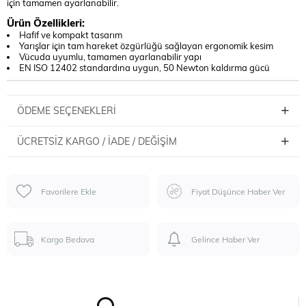
için tamamen ayarlanabilir.
Ürün Özellikleri:
Hafif ve kompakt tasarım
Yarışlar için tam hareket özgürlüğü sağlayan ergonomik kesim
Vücuda uyumlu, tamamen ayarlanabilir yapı
EN ISO 12402 standardına uygun, 50 Newton kaldırma gücü
ÖDEME SEÇENEKLERI
ÜCRETSIZ KARGO / İADE / DEĞIŞIM
Favorilere Ekle
Fiyat Düşünce Haber Ver
Kargo Bedava
Gelince Haber Ver