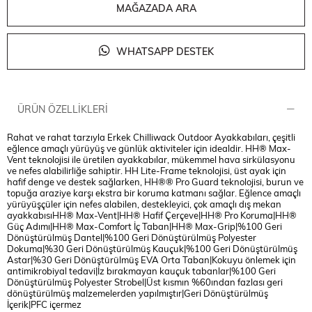
MAĞAZADA ARA
WHATSAPP DESTEK
ÜRÜN ÖZELLIKLERI
Rahat ve rahat tarzıyla Erkek Chilliwack Outdoor Ayakkabıları, çeşitli
eğlence amaçlı yürüyüş ve günlük aktiviteler için idealdir. HH® Max-
Vent teknolojisi ile üretilen ayakkabılar, mükemmel hava sirkülasyonu
ve nefes alabilirliğe sahiptir. HH Lite-Frame teknolojisi, üst ayak için
hafif denge ve destek sağlarken, HH®® Pro Guard teknolojisi, burun ve
topuğa araziye karşı ekstra bir koruma katmanı sağlar. Eğlence amaçlı
yürüyüşçüler için nefes alabilen, destekleyici, çok amaçlı dış mekan
ayakkabısıHH® Max-Vent|HH® Hafif Çerçeve|HH® Pro Koruma|HH®
Güç Adımı|HH® Max-Comfort İç Taban|HH® Max-Grip|%100 Geri
Dönüştürülmüş Dantel|%100 Geri Dönüştürülmüş Polyester
Dokuma|%30 Geri Dönüştürülmüş Kauçuk|%100 Geri Dönüştürülmüş
Astar|%30 Geri Dönüştürülmüş EVA Orta Taban|Kokuyu önlemek için
antimikrobiyal tedavi|İz bırakmayan kauçuk tabanlar|%100 Geri
Dönüştürülmüş Polyester Strobel|Üst kısmın %60ından fazlası geri
dönüştürülmüş malzemelerden yapılmıştır|Geri Dönüştürülmüş
İçerik|PFC içermez