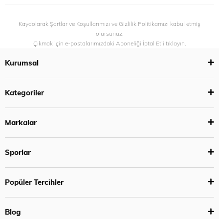
Kaydolarak Şartlar ve Koşullarımızı ve Gizlilik Politikamızı kabul etmiş
olursunuz.
Çıkmak için e-postalarımızdaki Aboneliği İptal Et’i tıklayın.
Kurumsal
Kategoriler
Markalar
Sporlar
Popüler Tercihler
Blog