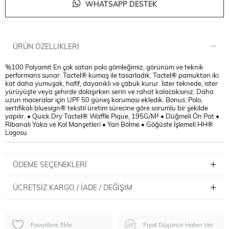
WHATSAPP DESTEK
ÜRÜN ÖZELLIKLERI
%100 Polyamit En çok satan polo gömleğimiz, görünüm ve teknik
performans sunar. Tactel® kumaş ile tasarladık. Tactel® pamuktan iki
kat daha yumuşak, hafif, dayanıklı ve çabuk kurur. İster teknede, ister
yürüyüşte veya şehirde dolaşırken serin ve rahat kalacaksınız. Daha
uzun maceralar için UPF 50 güneş koruması ekledik. Bonus: Polo,
sertifikalı bluesign® tekstil üretim sürecine göre sorumlu bir şekilde
yapılır. • Quick Dry Tactel® Waffle Pique, 195G/M² • Düğmeli Ön Pat •
Ribanalı Yaka ve Kol Manşetleri • Yan Bölme • Göğüste İşlemeli HH®
Logosu
ÖDEME SEÇENEKLERI
ÜCRETSIZ KARGO / İADE / DEĞIŞIM
Favorilere Ekle
Fiyat Düşünce Haber Ver