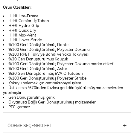
Ürün Özellikleri:
HH® Lite-Frame
HH® Comfort İç Taban
HH® Hydro-Grip
HH® Quick Dry
HH® Max-Vent
HH® Hover-Stride
%100 Geri Dönüştürülmüş Dantel
%100 Geri Dönüştürülmüş Polyester Dokuma
%100 RPET Takviye Bandı ve Yaka Takviyesi
%30 Geri Dönüştürülmüş Kauçuk
%100 Geri Dönüştürülmüş Polyester Dokuma marka etiketi
%100 Geri Dönüştürülmüş Astar
%30 Geri Dönüştürülmüş EVA Ortataban
%100 Geri Dönüştürülmüş Polyester Strobel
Kokuyu önlemek için antimikrobiyal işlem
Üst kısmın %70inden fazlası geri dönüştürülmüş malzemelerden
yapılmıştır
Geri Dönüştürülmüş İçerik
Okyanusa Bağlı Geri Dönüştürülmüş malzemeler
PFC içermez
ÖDEME SEÇENEKLERI