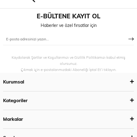
E-BÜLTENE KAYIT OL
Haberler ve özel fırsatlar için
Kaydolarak Şartlar ve Koşullarımızı ve Gizlilik Politikamızı kabul etmiş
olursunuz.
Çıkmak için e-postalarımızdaki Aboneliği İptal Et’i tıklayın.
Kurumsal
Kategoriler
Markalar