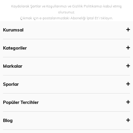
Kaydolarak Şartlar ve Koşullarımızı ve Gizlilik Politikamızı kabul etmiş
olursunuz.
Çıkmak için e-postalarımızdaki Aboneliği İptal Et’i tıklayın.
Kurumsal
Kategoriler
Markalar
Sporlar
Popüler Tercihler
Blog