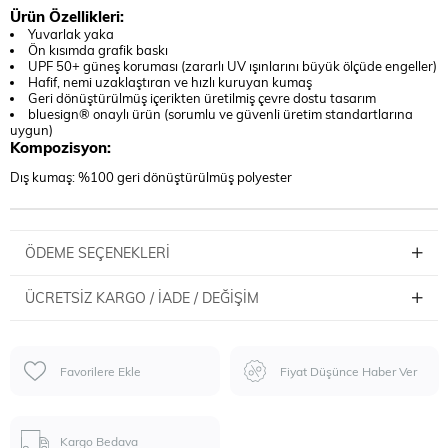
Ürün Özellikleri:
Yuvarlak yaka
Ön kısımda grafik baskı
UPF 50+ güneş koruması (zararlı UV ışınlarını büyük ölçüde engeller)
Hafif, nemi uzaklaştıran ve hızlı kuruyan kumaş
Geri dönüştürülmüş içerikten üretilmiş çevre dostu tasarım
bluesign® onaylı ürün (sorumlu ve güvenli üretim standartlarına
uygun)
Kompozisyon:
Dış kumaş: %100 geri dönüştürülmüş polyester
ÖDEME SEÇENEKLERI
ÜCRETSIZ KARGO / İADE / DEĞIŞIM
Favorilere Ekle
Fiyat Düşünce Haber Ver
Kargo Bedava