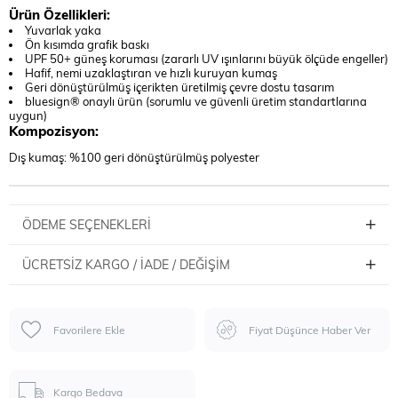
Ürün Özellikleri:
Yuvarlak yaka
Ön kısımda grafik baskı
UPF 50+ güneş koruması (zararlı UV ışınlarını büyük ölçüde engeller)
Hafif, nemi uzaklaştıran ve hızlı kuruyan kumaş
Geri dönüştürülmüş içerikten üretilmiş çevre dostu tasarım
bluesign® onaylı ürün (sorumlu ve güvenli üretim standartlarına
uygun)
Kompozisyon:
Dış kumaş: %100 geri dönüştürülmüş polyester
ÖDEME SEÇENEKLERI
ÜCRETSIZ KARGO / İADE / DEĞIŞIM
Favorilere Ekle
Fiyat Düşünce Haber Ver
Kargo Bedava