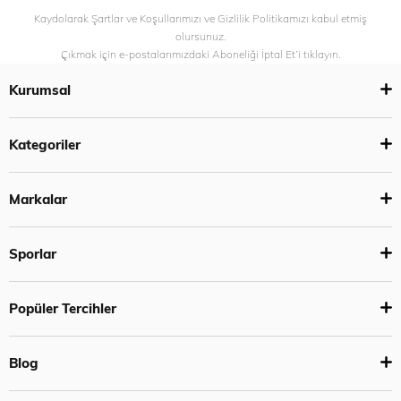
Kaydolarak Şartlar ve Koşullarımızı ve Gizlilik Politikamızı kabul etmiş
olursunuz.
Çıkmak için e-postalarımızdaki Aboneliği İptal Et’i tıklayın.
Kurumsal
Kategoriler
Markalar
Sporlar
Popüler Tercihler
Blog