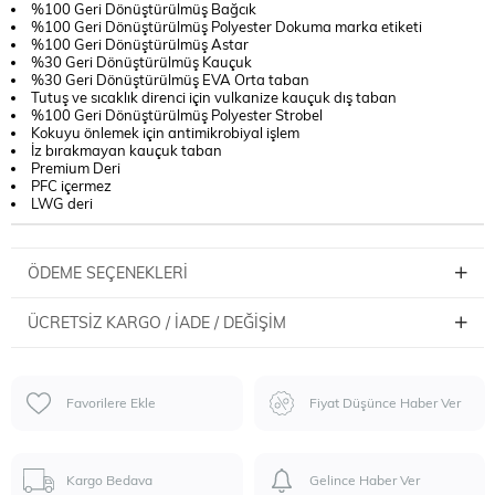
%100 Geri Dönüştürülmüş Bağcık
%100 Geri Dönüştürülmüş Polyester Dokuma marka etiketi
%100 Geri Dönüştürülmüş Astar
%30 Geri Dönüştürülmüş Kauçuk
%30 Geri Dönüştürülmüş EVA Orta taban
Tutuş ve sıcaklık direnci için vulkanize kauçuk dış taban
%100 Geri Dönüştürülmüş Polyester Strobel
Kokuyu önlemek için antimikrobiyal işlem
İz bırakmayan kauçuk taban
Premium Deri
PFC içermez
LWG deri
ÖDEME SEÇENEKLERI
ÜCRETSIZ KARGO / İADE / DEĞIŞIM
Favorilere Ekle
Fiyat Düşünce Haber Ver
Kargo Bedava
Gelince Haber Ver