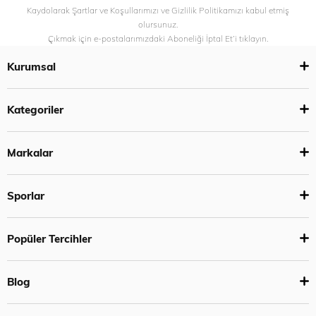
Kaydolarak Şartlar ve Koşullarımızı ve Gizlilik Politikamızı kabul etmiş
olursunuz.
Çıkmak için e-postalarımızdaki Aboneliği İptal Et’i tıklayın.
Kurumsal
Kategoriler
Markalar
Sporlar
Popüler Tercihler
Blog