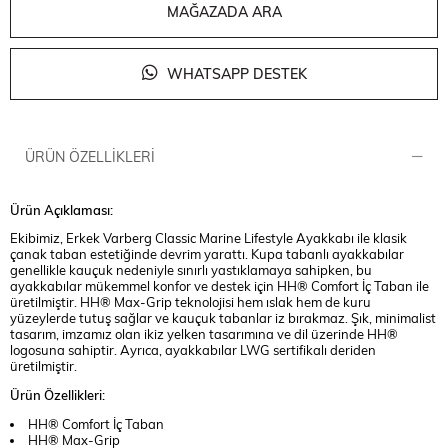
MAĞAZADA ARA
WHATSAPP DESTEK
ÜRÜN ÖZELLIKLERI
Ürün Açıklaması:
Ekibimiz, Erkek Varberg Classic Marine Lifestyle Ayakkabı ile klasik
çanak taban estetiğinde devrim yarattı. Kupa tabanlı ayakkabılar
genellikle kauçuk nedeniyle sınırlı yastıklamaya sahipken, bu
ayakkabılar mükemmel konfor ve destek için HH® Comfort İç Taban ile
üretilmiştir. HH® Max-Grip teknolojisi hem ıslak hem de kuru
yüzeylerde tutuş sağlar ve kauçuk tabanlar iz bırakmaz. Şık, minimalist
tasarım, imzamız olan ikiz yelken tasarımına ve dil üzerinde HH®
logosuna sahiptir. Ayrıca, ayakkabılar LWG sertifikalı deriden
üretilmiştir.
Ürün Özellikleri:
HH® Comfort İç Taban
HH® Max-Grip