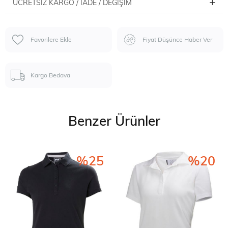
ÜCRETSIZ KARGO / İADE / DEĞIŞIM
Favorilere Ekle
Fiyat Düşünce Haber Ver
Kargo Bedava
Benzer Ürünler
%25
%20