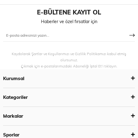
E-BÜLTENE KAYIT OL
Haberler ve özel fırsatlar için
Kaydolarak Şartlar ve Koşullarımızı ve Gizlilik Politikamızı kabul etmiş
olursunuz.
Çıkmak için e-postalarımızdaki Aboneliği İptal Et’i tıklayın.
Kurumsal
Kategoriler
Markalar
Sporlar