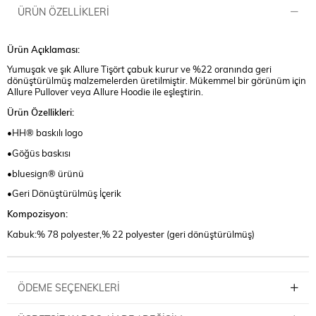
ÜRÜN ÖZELLIKLERI
Ürün Açıklaması:
Yumuşak ve şık Allure Tişört çabuk kurur ve %22 oranında geri
dönüştürülmüş malzemelerden üretilmiştir. Mükemmel bir görünüm için
Allure Pullover veya Allure Hoodie ile eşleştirin.
Ürün Özellikleri:
•HH® baskılı logo
•Göğüs baskısı
•bluesign® ürünü
•Geri Dönüştürülmüş İçerik
Kompozisyon:
Kabuk:% 78 polyester,% 22 polyester (geri dönüştürülmüş)
ÖDEME SEÇENEKLERI