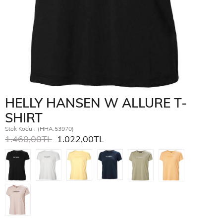
HELLY HANSEN W ALLURE T-
SHIRT
Stok Kodu
(HHA.53970)
1.460,00TL
1.022,00TL