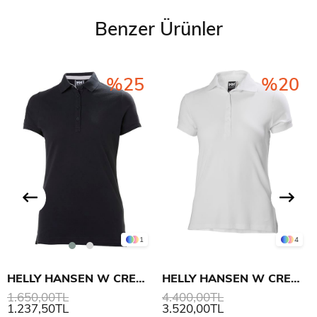
Benzer Ürünler
%25
%20
1
4
HELLY HANSEN W CREW PIQUE 2 POLO
HELLY HANSEN W CREWLINE POLO
1.650,00TL
4.400,00TL
1.237,50TL
3.520,00TL