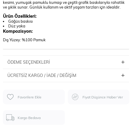
kesimi, yumuşak pamuklu kumaşı ve çeşitli grafik baskılarıyla rahatlık
ve şıklık sunar. Günlük kullanım ve aktif yaşam tarzları için idealdir.
Ürün Özellikleri:
Göğüs baskısı
Düz yaka
Kompozisyon:
Dış Yüzey: %100 Pamuk
ÖDEME SEÇENEKLERI
ÜCRETSIZ KARGO / İADE / DEĞIŞIM
Favorilere Ekle
Fiyat Düşünce Haber Ver
Kargo Bedava