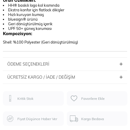
Ürün Özellikleri:
HH® baskılı logo kol kısmında
Ekstra konfor için flatlock dikişler
Hızlı kuruyan kumaş
bluesign® ürünü
Geri dönüştürülmüş içerik
UPF 50+ güneş koruması
Kompozisyon:
Shell: %100 Polyester (Geri dönüştürülmüş)
ÖDEME SEÇENEKLERI
ÜCRETSIZ KARGO / İADE / DEĞIŞIM
Kritik Stok
Favorilere Ekle
Fiyat Düşünce Haber Ver
Kargo Bedava