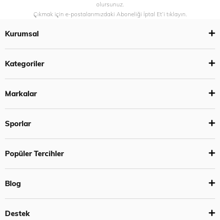
olursunuz.
Çıkmak için e-postalarımızdaki Aboneliği İptal Et’i tıklayın.
Kurumsal
Kategoriler
Markalar
Sporlar
Popüler Tercihler
Blog
Destek