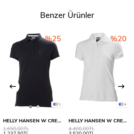
Benzer Ürünler
%25
%20
1
4
HELLY HANSEN W CREW PIQUE 2 POLO
HELLY HANSEN W CREWLINE POLO
1.650,00TL
4.400,00TL
1.237,50TL
3.520,00TL