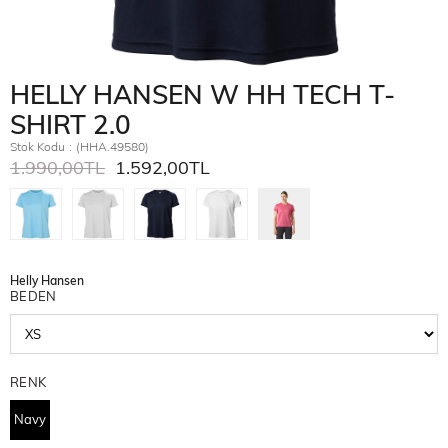
HELLY HANSEN W HH TECH T-
SHIRT 2.0
Stok Kodu
(HHA.49580)
1.990,00TL
1.592,00TL
Helly Hansen
BEDEN
RENK
Navy