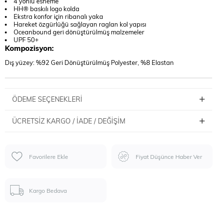
4 yönlü esneme
HH® baskılı logo kolda
Ekstra konfor için ribanalı yaka
Hareket özgürlüğü sağlayan raglan kol yapısı
Oceanbound geri dönüştürülmüş malzemeler
UPF 50+
Kompozisyon:
Dış yüzey: %92 Geri Dönüştürülmüş Polyester, %8 Elastan
ÖDEME SEÇENEKLERI
ÜCRETSIZ KARGO / İADE / DEĞIŞIM
Favorilere Ekle
Fiyat Düşünce Haber Ver
Kargo Bedava