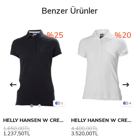
Benzer Ürünler
%25
%20
1
4
HELLY HANSEN W CREW PIQUE 2 POLO
HELLY HANSEN W CREWLINE POLO
1.650,00TL
4.400,00TL
1.237,50TL
3.520,00TL