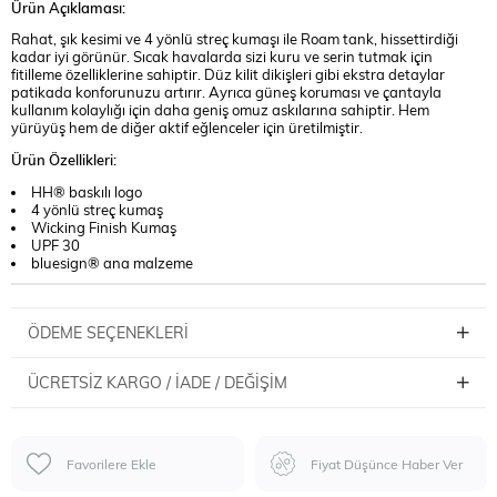
Ürün Açıklaması:
Rahat, şık kesimi ve 4 yönlü streç kumaşı ile Roam tank, hissettirdiği
kadar iyi görünür. Sıcak havalarda sizi kuru ve serin tutmak için
fitilleme özelliklerine sahiptir. Düz kilit dikişleri gibi ekstra detaylar
patikada konforunuzu artırır. Ayrıca güneş koruması ve çantayla
kullanım kolaylığı için daha geniş omuz askılarına sahiptir. Hem
yürüyüş hem de diğer aktif eğlenceler için üretilmiştir.
Ürün Özellikleri:
HH® baskılı logo
4 yönlü streç kumaş
Wicking Finish Kumaş
UPF 30
bluesign® ana malzeme
ÖDEME SEÇENEKLERI
ÜCRETSIZ KARGO / İADE / DEĞIŞIM
Favorilere Ekle
Fiyat Düşünce Haber Ver