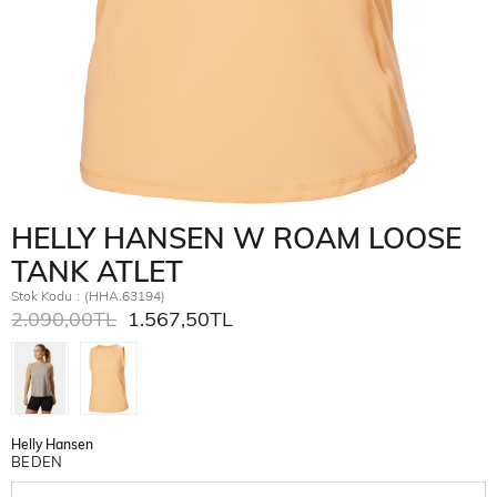
HELLY HANSEN W ROAM LOOSE
TANK ATLET
Stok Kodu
(HHA.63194)
2.090,00TL
1.567,50TL
Helly Hansen
BEDEN