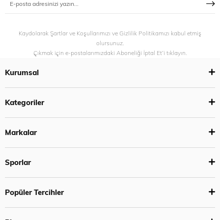
Kaydolarak Şartlar ve Koşullarımızı ve Gizlilik Politikamızı kabul etmiş
olursunuz.
Çıkmak için e-postalarımızdaki Aboneliği İptal Et’i tıklayın.
Kurumsal
Kategoriler
Markalar
Sporlar
Popüler Tercihler