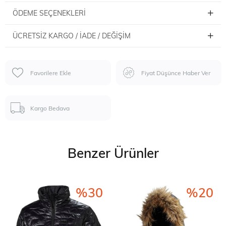
ÖDEME SEÇENEKLERI
ÜCRETSIZ KARGO / İADE / DEĞIŞIM
Favorilere Ekle
Fiyat Düşünce Haber Ver
Kargo Bedava
Benzer Ürünler
%30
%20