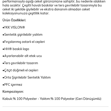
performansıyla aşağı ceket görünümüne sahiptir, bu nedenle ıslakken
hala sıcaktır. Çeşitli havalı baskılar ve ters çevrilebilir tasarımıyla bu
ceket iki şekilde giyilebilir ve ekstra donanım olmadan ceket
koleksiyonunuza çeşitlilik katar.
Ürün Özellikleri:
•YKK VISLON®
•Sentetik şişirilebilir yalıtım
•Fırçalanmış astarlı el cepleri
•HH® baskılı logo
•Ayarlanabilir alt etek ucu
•Ters çevrilebilir tasarım
•Çıtçıt düğmeli el cepleri
•Orta Şişirilebilir Sentetik Yalıtım
•PFC içermez
Kompozisyon:
Kabuk:% 100 Polyester - Yalıtım:% 100 Polyester (Geri Dönüşümlü)