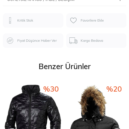
Kritik Stok
Favorilere Ekle
Fiyat Düşünce Haber Ver
Kargo Bedava
Benzer Ürünler
%30
%20