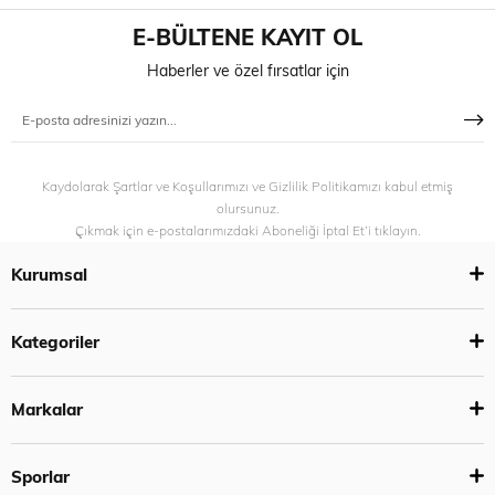
E-BÜLTENE KAYIT OL
Haberler ve özel fırsatlar için
Kaydolarak Şartlar ve Koşullarımızı ve Gizlilik Politikamızı kabul etmiş
olursunuz.
Çıkmak için e-postalarımızdaki Aboneliği İptal Et’i tıklayın.
Kurumsal
Kategoriler
Markalar
Sporlar