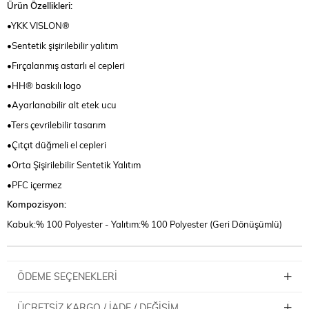
Ürün Özellikleri:
•YKK VISLON®
•Sentetik şişirilebilir yalıtım
•Fırçalanmış astarlı el cepleri
•HH® baskılı logo
•Ayarlanabilir alt etek ucu
•Ters çevrilebilir tasarım
•Çıtçıt düğmeli el cepleri
•Orta Şişirilebilir Sentetik Yalıtım
•PFC içermez
Kompozisyon:
Kabuk:% 100 Polyester - Yalıtım:% 100 Polyester (Geri Dönüşümlü)
ÖDEME SEÇENEKLERI
ÜCRETSIZ KARGO / İADE / DEĞIŞIM