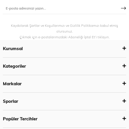
Kaydolarak Şartlar ve Koşullarımızı ve Gizlilik Politikamızı kabul etmiş
olursunuz.
Çıkmak için e-postalarımızdaki Aboneliği İptal Et’i tıklayın.
Kurumsal
Kategoriler
Markalar
Sporlar
Popüler Tercihler