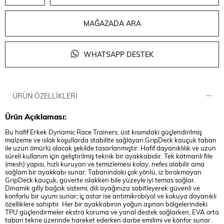
MAĞAZADA ARA
WHATSAPP DESTEK
ÜRÜN ÖZELLIKLERI
Ürün Açıklaması:
Bu hafif Erkek Dynamic Race Trainers, üst kısımdaki güçlendirilmiş
malzeme ve ıslak koşullarda stabilite sağlayan GripDeck kauçuk taban
ile uzun ömürlü olacak şekilde tasarlanmıştır. Hafif dayanıklılık ve uzun
süreli kullanım için geliştirilmiş teknik bir ayakkabıdır. Tek katmanlı file
(mesh) yapısı, hızlı kuruyan ve temizlemesi kolay, nefes alabilir ama
sağlam bir ayakkabı sunar. Tabanındaki çok yönlü, iz bırakmayan
GripDeck kauçuk, güverte ıslakken bile yüzeyle iyi temas sağlar.
Dinamik gilly bağcık sistemi, dili ayağınıza sabitleyerek güvenli ve
konforlu bir uyum sunar; iç astar ise antimikrobiyal ve kokuya dayanıklı
özelliklere sahiptir. Her bir ayakkabının yoğun aşınan bölgelerindeki
TPU güçlendirmeler ekstra koruma ve yanal destek sağlarken, EVA orta
taban tekne üzerinde hareket ederken darbe emilimi ve konfor sunar.