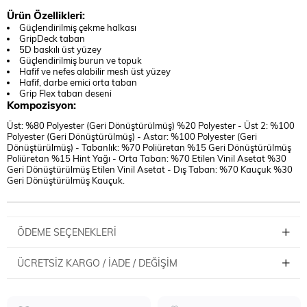
Ürün Özellikleri:
Güçlendirilmiş çekme halkası
GripDeck taban
5D baskılı üst yüzey
Güçlendirilmiş burun ve topuk
Hafif ve nefes alabilir mesh üst yüzey
Hafif, darbe emici orta taban
Grip Flex taban deseni
Kompozisyon:
Üst: %80 Polyester (Geri Dönüştürülmüş) %20 Polyester - Üst 2: %100
Polyester (Geri Dönüştürülmüş) - Astar: %100 Polyester (Geri
Dönüştürülmüş) - Tabanlık: %70 Poliüretan %15 Geri Dönüştürülmüş
Poliüretan %15 Hint Yağı - Orta Taban: %70 Etilen Vinil Asetat %30
Geri Dönüştürülmüş Etilen Vinil Asetat - Dış Taban: %70 Kauçuk %30
Geri Dönüştürülmüş Kauçuk.
ÖDEME SEÇENEKLERI
ÜCRETSIZ KARGO / İADE / DEĞIŞIM