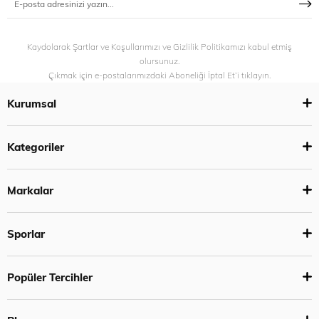
Kaydolarak Şartlar ve Koşullarımızı ve Gizlilik Politikamızı kabul etmiş
olursunuz.
Çıkmak için e-postalarımızdaki Aboneliği İptal Et’i tıklayın.
Kurumsal
Kategoriler
Markalar
Sporlar
Popüler Tercihler