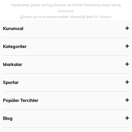
Kaydolarak Şartlar ve Koşullarımızı ve Gizlilik Politikamızı kabul etmiş
olursunuz.
Çıkmak için e-postalarımızdaki Aboneliği İptal Et’i tıklayın.
Kurumsal
Kategoriler
Markalar
Sporlar
Popüler Tercihler
Blog