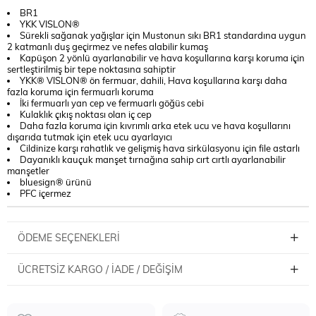
BR1
YKK VISLON®
Sürekli sağanak yağışlar için Mustonun sıkı BR1 standardına uygun
2 katmanlı duş geçirmez ve nefes alabilir kumaş
Kapüşon 2 yönlü ayarlanabilir ve hava koşullarına karşı koruma için
sertleştirilmiş bir tepe noktasına sahiptir
YKK® VISLON® ön fermuar, dahili, Hava koşullarına karşı daha
fazla koruma için fermuarlı koruma
İki fermuarlı yan cep ve fermuarlı göğüs cebi
Kulaklık çıkış noktası olan iç cep
Daha fazla koruma için kıvrımlı arka etek ucu ve hava koşullarını
dışarıda tutmak için etek ucu ayarlayıcı
Cildinize karşı rahatlık ve gelişmiş hava sirkülasyonu için file astarlı
Dayanıklı kauçuk manşet tırnağına sahip cırt cırtlı ayarlanabilir
manşetler
bluesign® ürünü
PFC içermez
ÖDEME SEÇENEKLERI
ÜCRETSIZ KARGO / İADE / DEĞIŞIM