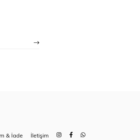
im & İade
İletişim