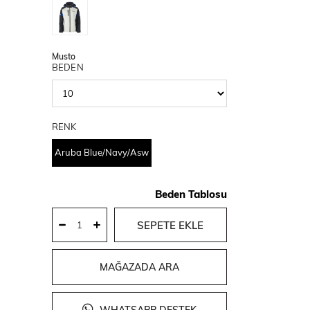
Musto
BEDEN
RENK
Aruba Blue/Navy/Asw
Beden Tablosu
MAĞAZADA ARA