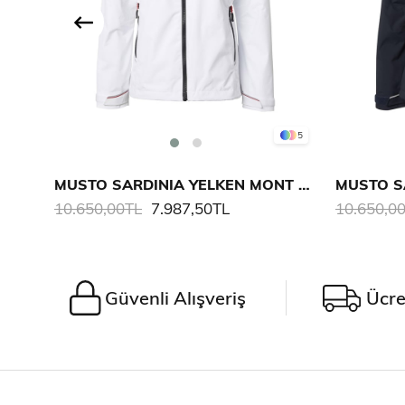
5
MUSTO SARDINIA YELKEN MONT 2.0 KADIN
10.650,00TL
7.987,50TL
10.650,0
Güvenli Alışveriş
Ücre