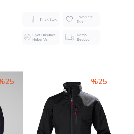
Favorilere
Kritik Stok
Ekle
Fiyat Düşünce
Kargo
Haber Ver
Bedava
%25
%25