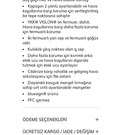
Kapüşon 2 yönlü ayarlanabilir ve hava
koşullarına karşı koruma için sertleştirilmiş
bir tepe noktasına sahiptir
YKK® VISLON® ön fermuar, dahili,
Hava koşullarına karşı daha fazla koruma
için fermuarlı koruma
İki fermuarlı yan cep ve fermuarlı göğüs
cebi
Kulaklık çıkış noktası olan iç cep
Daha fazla koruma için kıvrımlı arka
etek ucu ve hava koşullarını dışarıda
tutmak için etek ucu ayarlayıcı
Cildinize karşı rahatlık ve gelişmiş hava
sirkülasyonu için file astarlı
Dayanıklı kauçuk manşet tırnağına
sahip cırt cırtlı ayarlanabilir manşetler
bluesign® ürünü
PFC içermez
ÖDEME SEÇENEKLERI
ÜCRETSIZ KARGO / İADE / DEĞIŞIM