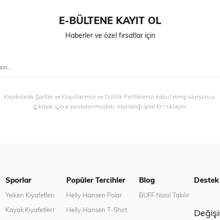
E-BÜLTENE KAYIT OL
Haberler ve özel fırsatlar için
Kaydolarak Şartlar ve Koşullarımızı ve Gizlilik Politikamızı kabul etmiş olursunuz.
Çıkmak için e-postalarımızdaki Aboneliği İptal Et’i tıklayın.
Sporlar
Popüler Tercihler
Blog
Destek
n
Yelken Kıyafetleri
Helly Hansen Polar
BUFF Nasıl Takılır
Kayak Kıyafetleri
Helly Hansen T-Shirt
Değiş