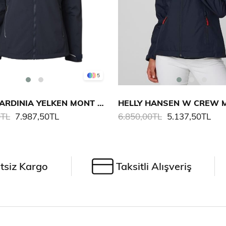
5
MUSTO SARDINIA YELKEN MONT 2.0 KADIN
0TL
7.987,50TL
6.850,00TL
5.137,50TL
tsiz Kargo
Taksitli Alışveriş