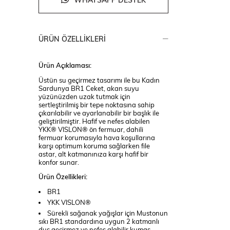
WHATSAPP DESTEK
ÜRÜN ÖZELLIKLERI
Ürün Açıklaması:
Üstün su geçirmez tasarımı ile bu Kadın
Sardunya BR1 Ceket, akan suyu
yüzünüzden uzak tutmak için
sertleştirilmiş bir tepe noktasına sahip
çıkarılabilir ve ayarlanabilir bir başlık ile
geliştirilmiştir. Hafif ve nefes alabilen
YKK® VISLON® ön fermuar, dahili
fermuar korumasıyla hava koşullarına
karşı optimum koruma sağlarken file
astar, alt katmanınıza karşı hafif bir
konfor sunar.
Ürün Özellikleri:
BR1
YKK VISLON®
Sürekli sağanak yağışlar için Mustonun
sıkı BR1 standardına uygun 2 katmanlı
duş geçirmez ve nefes alabilir kumaş