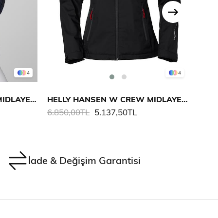
4
4
HELLY HANSEN W CREW MIDLAYER POLARLI MONT
HELLY HANSEN W CREW MIDLAYER POLARLI MONT
6.850,00TL
5.137,50TL
6.85
İade & Değişim Garantisi