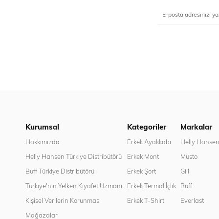
Kurumsal
Kategoriler
Markalar
Hakkımızda
Erkek Ayakkabı
Helly Hanse
Helly Hansen Türkiye Distribütörü
Erkek Mont
Musto
Buff Türkiye Distribütörü
Erkek Şort
Gill
Türkiye'nin Yelken Kıyafet Uzmanı
Erkek Termal İçlik
Buff
Kişisel Verilerin Korunması
Erkek T-Shirt
Everlast
Mağazalar