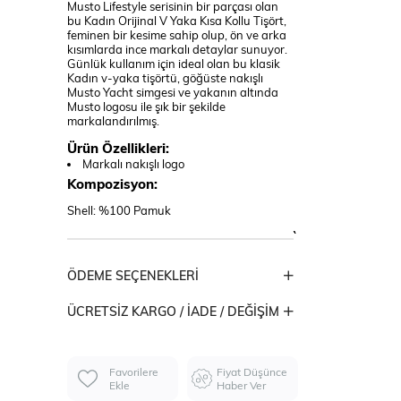
Musto Lifestyle serisinin bir parçası olan
bu Kadın Orijinal V Yaka Kısa Kollu Tişört,
feminen bir kesime sahip olup, ön ve arka
kısımlarda ince markalı detaylar sunuyor.
Günlük kullanım için ideal olan bu klasik
Kadın v-yaka tişörtü, göğüste nakışlı
Musto Yacht simgesi ve yakanın altında
Musto logosu ile şık bir şekilde
markalandırılmış.
Ürün Özellikleri:
Markalı nakışlı logo
Kompozisyon:
Shell: %100 Pamuk
ÖDEME SEÇENEKLERI
ÜCRETSIZ KARGO / İADE / DEĞIŞIM
Favorilere
Fiyat Düşünce
Ekle
Haber Ver