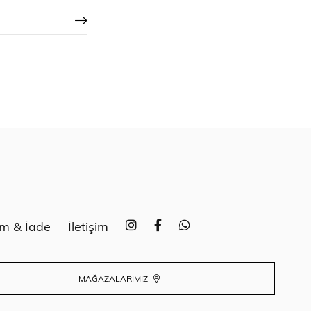
im & İade
İletişim
MAĞAZALARIMIZ