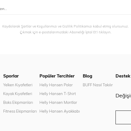
Kaydolarak Şartlar ve Koşullarımızı ve Gizlilik Politikamızı kabul etmiş olursunuz.
Çıkmak için e-postalarımızdaki Aboneliği İptal Et’i tıklayın.
Sporlar
Popüler Tercihler
Blog
Destek
n
Yelken Kıyafetleri
Helly Hansen Polar
BUFF Nasıl Takılır
Kayak Kıyafetleri
Helly Hansen T-Shirt
Değiş
Boks Ekipmanları
Helly Hansen Montlar
Fitness Ekipmanları
Helly Hansen Ayakkabı