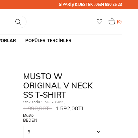
SİPARİŞ & DESTEK : 0534 890 25 23
0
PORLAR
POPÜLER TERCİHLER
MUSTO W
ORIGINAL V NECK
SS T-SHIRT
Stok Kodu
(MUS.85099)
1.990,00TL
1.592,00TL
Musto
BEDEN