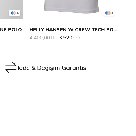
4
3
INE POLO
HELLY HANSEN W CREW TECH POLO
4.400,00TL
3.520,00TL
4.40
İade & Değişim Garantisi