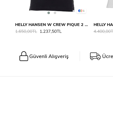
1
HELLY HANSEN W CREW PIQUE 2 POLO
HELLY H
1.650,00TL
1.237,50TL
4.400,00
Güvenli Alışveriş
Ücre